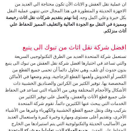
ان عملية نقل العفش و الاثاث الآن تكون محتاجة الي العديد من
الاجهزة الحديثة و المتطورة في هذا المجال حتي تنتهي عملية النقل
بكل خبرة وعلي اكمل وجه.
إننا نهتم بتقديم شركات نقل اثاث رخيصة
ومميزة في النقل مع الجودة العالية والتغليف المميز للحفاظ علي
أثاث منزلكم.
افضل شركة نقل اثاث من تبوك الى ينبع
تستعمل شركة المتحدة العديد من الطرق التكنولوجيى السريعة
والتي تساعد في اختيارها افضل شركة نقل العفش من تبوك الى ينبع
بدون حدوث أي تلف، وهي تحاول دائماً أن تحمى جميع القطع من
الكسر أو الخدوش وأهمها القطع الزجاجية، ويتم وضعها في الأماكن
المخصصة بها.
توفير الكثير من الكراتين والصناديق الخشبية ذات
الأشكال والأحجام المختلفة وهي من الأشياء التي تساعد في الحفاظ
على جميع قطع الأثاث والعفش، والعمل على توفير الكثير من
الخدمات التي يبحث عنها الكثيرين دائماً.
تقوم شركة المتحدة
بتركيب وفك ونقل جميع القطع الخشبية والكهرباء وغيرها من الأشياء
الأخرى، وتقديم أعلى مستوى ومهارة وخبرة كبيرة واستعمال العديد
من الأساليب الحديثة والتكنولوجية التي يتم استيرادها من الخارج
للحفاظ على العفش.
جميع العملاء الذين تعاملوا مع شركة المتحدة