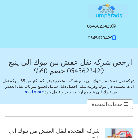
تخطي إلى المحتوى الرئيسي
0545623429
0545623429
ارخص شركة نقل عفش من تبوك الى ينبع-
0545623429 خصم 60%
شركة نقل عفش من تبوك الى ينبع شركة المتحدة توفر لكم أكثر من 55 شركة نقل
اثاث معتمدة في تبوك وقريبة منك. احصل دليل شامل لجميع شركات نقل العفش
من تبوك الى ينبع مع ارخص سعر وافضل جود
read more...
خدمات المتحدة
شركة المتحدة لنقل العفش من تبوك الى
ينبع