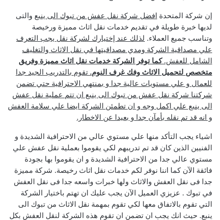
إن شركة المتحدة
افضل شركة نقل عفش من تبوك الى ينبع
والتى
لديها خبرة طويلة في تقديم خدمات نقل اثاث مميزة ورخيصة
وتناسب جميع العملاء.
لذلك عند إختيارك لشركة نقل يجب التعرف
علي مصداقية الشركة ومدي مصداقيتها في نقل الاثاث والتغليف
الشامل للعفش.
كما توفر الشركة خدمات نقل اثاث مميزة وفريق
متخصص لتحميل الاثاث وفك غرف النوم.
تقوم بالتدريب الجيد جدا
للعمال و علي مستويات عالية جدا و بمنتهي الاحترافية حتي تضمن
شركتنا شركة نقل عفش من تبوك الى ينبع ان تتم عملية نقل عفش
الى ينبع علي اكمل وجه و ان تطمئن الشركة ايضا علي سلامة العفش
و انه قد تم نقله بأمآن جدا و بعيدا عن الاخطار.
اشياء يجب التأكد منها علي مستوي عالي من الاحترافية الشديدة و
الفنيين الذين كان قد تم تدريبهم لكي يقوموا بعملية نقل عفش علي
مستوي عالي جدا من الاحترافية الشديدة و ان يقوموا بها بجودة
فائقة الآن كما اننا نوفر لكم خدمات نقل اثاث رخيصة. شركة مميزة
جدا فى نقل العفش والاثاث ولها خبرات واسعه جدا فى نقل العفش
في تبوك .
عزيزي العميل الآن يجب عليك ان تهتم باختيار الشركة
التي تقوم بالاتفاق معها لكي تقوم بمهمة نقل الاثاث من تبوك الى
ينبع. حيث انك يجب ان تضمن ان تقوم هذه الشركة لنقل العفش بكل