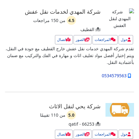
شركة المهدي لخدمات نقل عفش
4.5
من
150
مراجعات
القطيف
حول
المراجعات
الصور
اتصال
تقدم شركة المهدي خدمات نقل عفش خارج القطيف مع جودة في النقل،
ويتم إختيار أفضل مواد تغليف اثاث و مهارة في الفك والتركيب مع ضمان
بأعتمادية النقل.
0534579563
شركة يحي لنقل الاثاث
5.0
من
110
تقييمًا
qatif - 66253
حول
المراجعات
الصور
اتصال