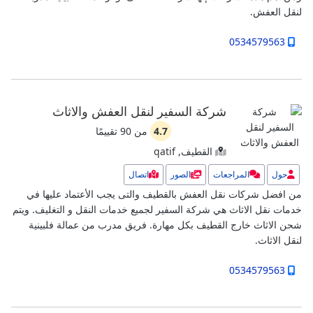
لنقل العفش.
0534579563
شركة السفير لنقل العفش والاثاث
4.7
من
90
تقييمًا
القطيف, qatif
حول
المراجعات
الصور
اتصال
من افضل شركات نقل العفش بالقطيف والتى يجب الأعتماد عليها في
خدمات نقل الاثاث هي شركة السفير لجميع خدمات النقل و التغليف.
ويتم
شحن الاثاث خارج القطيف بكل مهارة.
فريق مدرب من عمالة فلبينية
لنقل الاثاث.
0534579563