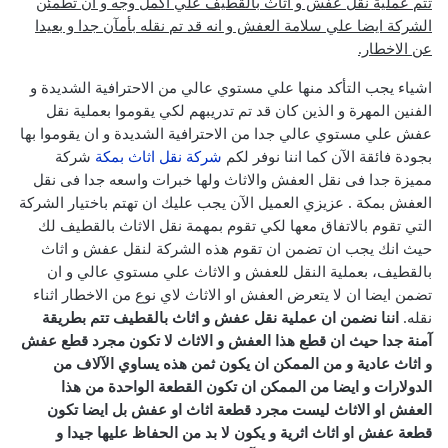
تتم عملية نقل عفش و اثاث بالقطيف علي اكمل وجه و ان تطمئن
الشركة ايضا علي سلامة العفش و انه قد تم نقله بأمآن جدا و بعيدا
عن الاخطار.
اشياء يجب التأكد منها علي مستوي عالي من الاحترافية الشديدة و
الفنين المهرة و الذين كان قد تم تدريبهم لكي يقوموا بعملية نقل
عفش علي مستوي عالي جدا من الاحترافية الشديدة و ان يقوموا بها
بجودة فائقة الآن كما اننا نوفر لكم
شركة نقل اثاث بمكة
شركة
مميزة جدا فى نقل العفش والاثاث ولها خبرات واسعه جدا فى نقل
العفش بمكة .
عزيزي العميل الآن يجب عليك ان تهتم باختيار الشركة
التي تقوم بالاتفاق معها لكي تقوم بمهمة نقل الاثاث بالقطيف لك
حيث انك يجب ان تضمن ان تقوم هذه الشركة لنقل عفش و اثاث
بالقطيف، بعملية النقل للعفش و الاثاث علي مستوي عالي و ان
تضمن ايضا ان لا يتعرض العفش او الاثاث لاي نوع من الاخطار اثناء
نقله.
اننا نضمن ان عملية نقل عفش و اثاث بالقطيف تتم بطريقة
آمنة جدا حيث ان قطع هذا العفش و الاثاث لا تكون مجرد قطع عفش
و اثاث عادية و من الممكن ان يكون ثمن هذه يساوي الآلاف من
الدولارات و ايضا من الممكن ان تكون القطعة الواحدة من هذا
العفش او الاثاث ليست مجرد قطعة اثاث او عفش بل ايضا تكون
قطعة عفش او اثاث اثرية و يكون لا بد من الحفاظ عليها جيدا و