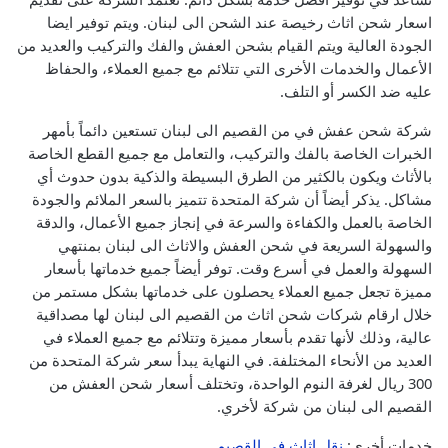
اسعار شحن اثاث رخيصة عند الشحن الى لبنان. ويتم توفير ايضا
الجودة العالية ويتم القيام بشحن العفش والفك والتركيب والعديد من
الأعمال والخدمات الأخرى التي تتلائم مع جميع العملاء، والحفاظ
عليه ضد الكسر أو التلف.
شركة شحن عفش في من القصيم الى لبنان تستعين دائماً بأمهر
الخبرات الخاصة بالفك والتركيب، والتعامل مع جميع القطع الخاصة
بالأثاث ويكون بالكثير من الطرق البسيطة والذكية بدون حدوث أي
مشاكل.
يذكر أيضاً أن شركة المتحدة تتميز بالسعر الملائم والجودة
الخاصة بالعمل والكفاءة والسرعة في إنجاز جميع الأعمال، والدقة
والسهولة السريعة في شحن العفش والاثاث الى لبنان بمنتهي
السهولة والعمل في أسرع وقت.
توفر أيضاً جميع خدماتها بأسعار
مميزة تجعل جميع العملاء يحصلون على خدماتها بشكل مستمر من
خلال ارقام شركات شحن اثاث من القصيم الى لبنان لها مصداقية
عالية، وذلك لأنها تقدم بأسعار مميزة وتتلائم مع جميع العملاء في
العديد من الأنحاء المختلفة.
في النهاية يبدأ سعر شركة المتحدة من
300 ريال لغرفة النوم الواحدة، وتختلف أسعار شحن العفش من
القصيم الى لبنان من شركة لأخري.
خدمات أخرى:
نقل اثاث في القصيم