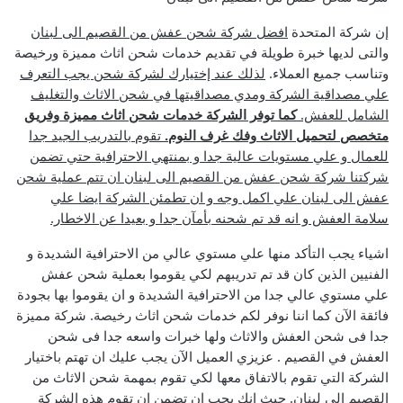
إن شركة المتحدة
افضل شركة شحن عفش من القصيم الى لبنان
والتى لديها خبرة طويلة في تقديم خدمات شحن اثاث مميزة ورخيصة
وتناسب جميع العملاء.
لذلك عند إختيارك لشركة شحن يجب التعرف
علي مصداقية الشركة ومدي مصداقيتها في شحن الاثاث والتغليف
الشامل للعفش.
كما توفر الشركة خدمات شحن اثاث مميزة وفريق
متخصص لتحميل الاثاث وفك غرف النوم.
تقوم بالتدريب الجيد جدا
للعمال و علي مستويات عالية جدا و بمنتهي الاحترافية حتي تضمن
شركتنا شركة شحن عفش من القصيم الى لبنان ان تتم عملية شحن
عفش الى لبنان علي اكمل وجه و ان تطمئن الشركة ايضا علي
سلامة العفش و انه قد تم شحنه بأمآن جدا و بعيدا عن الاخطار.
اشياء يجب التأكد منها علي مستوي عالي من الاحترافية الشديدة و
الفنيين الذين كان قد تم تدريبهم لكي يقوموا بعملية شحن عفش
علي مستوي عالي جدا من الاحترافية الشديدة و ان يقوموا بها بجودة
فائقة الآن كما اننا نوفر لكم خدمات شحن اثاث رخيصة. شركة مميزة
جدا فى شحن العفش والاثاث ولها خبرات واسعه جدا فى شحن
العفش في القصيم .
عزيزي العميل الآن يجب عليك ان تهتم باختيار
الشركة التي تقوم بالاتفاق معها لكي تقوم بمهمة شحن الاثاث من
القصيم الى لبنان. حيث انك يجب ان تضمن ان تقوم هذه الشركة