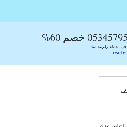
أكثر من 55 شركة نقل اثاث معتمدة في الدمام وقريبة منك.
read mor
يف
التغليف. تمتلك