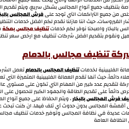
اصة بتنظيف جميع أنواع المجالس بشكل سريع، ويتم تقديم ال
خلص من جميع التراكمات التي توجد على
فرش المجالس بالبخا
شار الفيروسات. حيث اننا مازلنا نقدم لكم افضل خدمات الت
لس بالبخار واصبحنا نوفر لكم خدمات
تنظيف مجالس بمكة
م
ميل ونقوم بتقديم افضل شركات تنظيف مع ارخص سعر تنظي
كة تنظيف مجالس بالدمام
الة الفليبينية لخدمات
تنظيف المجالس بالدمام
تعمل الشركة
لاء دائماً، حيث أنها تقدم العمالة الفليبينية المتميزة التي ت
كة لتقديم عدد كبير من المهام التي تكون على مستوى عالي 
حرص دائماً على تقديم الطاقة والجهود الكبير للحصول على 
يف فرش المجالس بالبخار
، ويتم الحفاظ على جميع أنواع المج
 أقمشة المجالس بدون حدوث أي تلف فيها. ان كنت تبحث 
ات عديدة في نظافة المجالس وتوفير خدمات تنظيف مجالس با
النظافة العامة