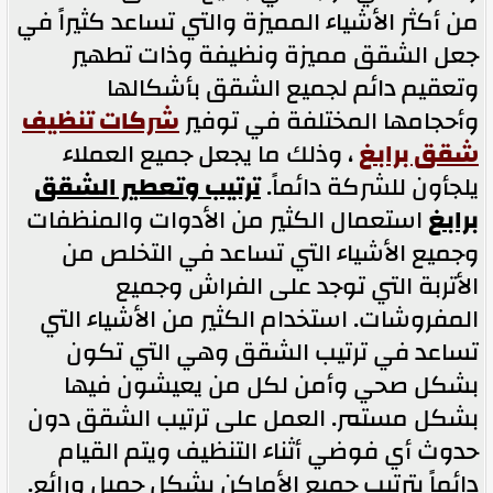
من أكثر الأشياء المميزة والتي تساعد كثيراً في
جعل الشقق مميزة ونظيفة وذات تطهير
وتعقيم دائم لجميع الشقق بأشكالها
وأحجامها المختلفة في توفير
شركات تنظيف
شقق برابغ
، وذلك ما يجعل جميع العملاء
يلجأون للشركة دائماً.
ترتيب وتعطير الشقق
برابغ
استعمال الكثير من الأدوات والمنظفات
وجميع الأشياء التي تساعد في التخلص من
الأتربة التي توجد على الفراش وجميع
المفروشات. استخدام الكثير من الأشياء التي
تساعد في ترتيب الشقق وهي التي تكون
بشكل صحي وأمن لكل من يعيشون فيها
بشكل مستمر. العمل على ترتيب الشقق دون
حدوث أي فوضي أثناء التنظيف ويتم القيام
دائماً بترتيب جميع الأماكن بشكل جميل ورائع.