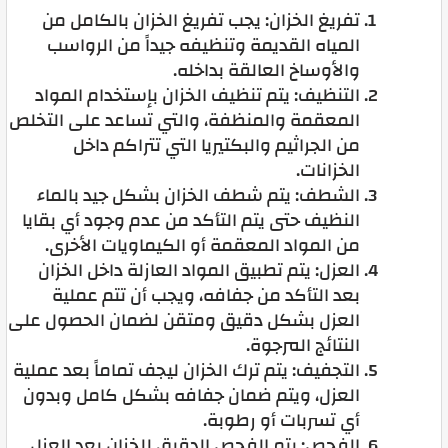
تفريغ الخزان: يجب تفريغ الخزان بالكامل من
المياه القديمة وتنظيفه جيداً من الرواسب
والأوساخ العالقة بداخله.
التنظيف: يتم تنظيف الخزان بإستخدام المواد
المعقمة والمنظفة، والتي تساعد على التخلص
من الجراثيم والبكتيريا التي تتراكم داخل
الخزانات.
الشطف: يتم شطف الخزان بشكل جيد بالماء
النظيف حتى يتم التأكد من عدم وجود أي بقايا
من المواد المعقمة أو الكيماويات الأخرى.
العزل: يتم تطبيق المواد العازلة داخل الخزان
بعد التأكد من جفافه، ويجب أن تتم عملية
العزل بشكل دقيق ومتقن لضمان الحصول على
النتائج المرجوة.
التجفيف: يتم ترك الخزان ليجف تماماً بعد عملية
العزل، ويتم ضمان جفافه بشكل كامل وبدون
أي تسربات أو رطوبة.
الفحص: يتم الفحص الدقيق للخزان بعد العزل