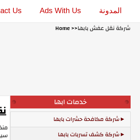
المدونة
Ads With Us
act Us
شركة نقل عفش بابها
Home >>
خدمات ابها
نق
شركة مكافحة حشرات بابها
منذ عام 2000، نقل العفش
شركة كشف تسربات بابها
سبي