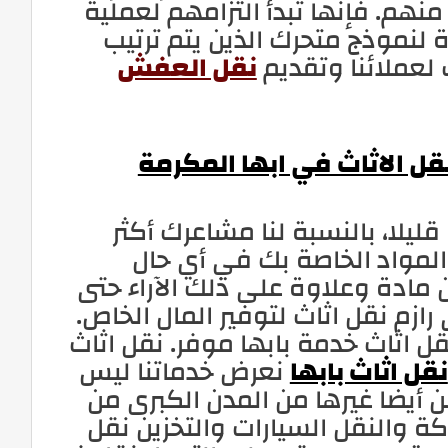
منهم. فإنها تبدأ التزامهم لعملية
ة لنموذج متحرك الذين يتم ترتيب
 لعملائنا وتقديم
نقل العفش
قل الاثاث في ابها المكرمة
يلا، بالنسبة لنا مشاعرك أكثر
لمواد الخاصة بك في أي حال
 مادة وعلاوة على ذلك الآراء حتى
زم نقل اثاث لتوفير المال الخاص.
 اثاث خدمة بابها موفر. نقل اثاث
نقل اثاث بابها
نعرض خدماتنا ليس
رها من المدن الكبرى من jumperads.com تشارك
كة والنقل السيارات والتخزين نقل