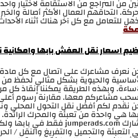
نين من المراجع من الاستقامة لاختيار واحد 
حركة. التحاقهم العمال الأكثر أصالة والخبر
هل للتعامل مع كل آخر هناك أثناء الأحداث
مكة
ظيم اسعار نقل العفش بابها وامكانية ن
ن نعرف مشاعرك على اتصال مع كل مادة قل
أساسية والحيوية بشكل مثالي لحفظ من ا
اساءة. وبهذه الطريقة يمكننا إنقاذ كل من
سحب مشاعركم معها. مقارنة رسوم أعلى را
ن نقدم لكم أفضل نقل التحول المحلي ونقل
بها هي واحدة من تعبئة والمحرك الرائدة.
فقط في بابها ولكن أيضا غي
 التعبئة والتحميل والتفريغ والنقل / الحر