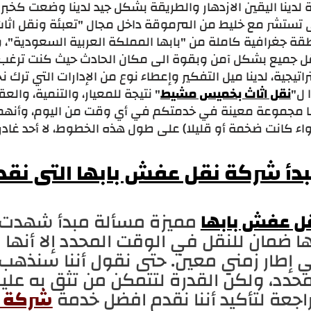
 لدينا اليقين الازدهار والطريقة بشكل جيد لدينا وضعت كخب
تستشر مع خليط من المرموقة داخل مجال "تعبئة ونقل اثاث ب
ة جغرافية كاملة من "بابها المملكة العربية السعودية"، واخ
ل جميع بشكل آمن وبقوة الى مكان الحادث حيث كنت ترغب 
اتيجية، لدينا ميل التفكير وإعطاء نوع من الإدارات التي ترك 
 ل"
نقل اثاث بخميس مشيط
" نتيجة للمعيار، والتنمية، والع
نا مجموعة معينة في خدمتكم في أي وقت من اليوم، وأنهم ع
اء كانت ضخمة أو قليلا) على طول هذه الخطوط، لا أحد غاد
دأ شركة نقل عفش بابها التى نقد
ل عفش بابها
مميزة مسألة مبدأ شهدت م
ها ضمان للنقل في الوقت المحدد إلا أنها 
 إطار زمني معين. حتى نقول أننا سنذه
محدد، ولكن القدرة لتتمكن من تثق به علي
اجعة لتأكيد أننا نقدم افضل خدمة
شركة 