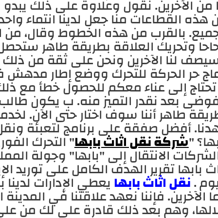
ا من الآخرين. نقول وعلاوة على ذلك يبد
 هذه القطاعات منا جعل لدينا انتماء واحد 
جميع. بالقرب من هذه الخطوط وقال، من ا
حاحا وتحريك العلاقة بطريقة طاهر ستحصل
يصف لنا الآخرين ونحن على ثقة من ذلك م
 تحتاج إلى عناء معكم للحصول خطأ مع ذل
فوضى بعد نقدر التميز منه. ب يكون طالب 
ريقة طاهر أننا سوف اختار حتى الآن. لخدم
دنا. أفضل صفقة على برنامج لتعبئة ونقل ا
بها؟ "
شركة نقل اثاث بابها
" التحرك الفو
لشركات الانتقال إلى "بابها" وجولة الممل
اث بابها تقرير الهدف الكامل على توريد الإ
يوم .
نقل اثاث بابها
يعطي الإدارات لدينا 
ا الآخرين. فإننا نعهد علاقتنا في المدينة 
الها، وهم بعد ذلك قادرة على لك من على 