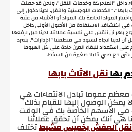
راء داخل "المتحركة وخدمات النقل"، ونحن قد حصلت
ابها"، "الخدمات اللوجستية والنقل. لدينا دخول إلى
تيار المواد الخاصة بك، المواد أو الأشياء من عتبة
في اكتشاف. الاستفادة من الأصول الأولى داخل
نجاح باهر أن أنقش على نفسية عملائنا. لدينا ميل لرفعها
قل أن لدينا اتجاه لتسود في منطقتنا "الإدارات". يتمرد
لى استعداد للبقاء العين حادة على كل الهبوط
ر حتى مع صبي قليلا صغيرة من السخط.
م بها
نقل الاثاث بابها
عظم عموما تبادل الانتماءات هي
لا يمكن الوصول إليها للقيام بذلك
ب في الأسهم الخاصة بك في الوقت
نا هي أنك يمكن أن تحقق عملائنا
نقل العفش بخميس مشيط
تختلف