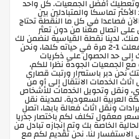
و وتعطيك أفضل الجمعيات. كل واحد
الأكثر تماسكا والمتبادلين بين
لآن فصاعدا في كل ما النقطة تحتاج
 على اتصال معنا من دون تعثر
نك. لدينا نقطة القياسية لنضمن لك
إزعاج حر الحركة للتحرك ووضع إطار مدهش فعلت 1-2 مرة في حياته كلها، ونحن
ك إلى حد الحصول على ذكريات
مع الجمعيات الجودة نظرا للكم،
تك نحن دبر باستمرار ورتبت قصارى
ثاث الخدمات الانتقال إلى أو من
ري، ونقل وتحويل الخدمات للأشخاص
كة العربية السعودية. لمدينة نقل
يرادات ونقل اثاث فعالة بابها، اتصل
بسعر معقول تكلف لكم باختصار جذريا
الحالية الخاصة بك وتم إنجازه تبادل من
الاستفسار لنا. نحن تقديم لكم مع