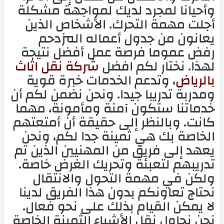
وأحيانا لمجرد لديك لمواجهة مشكلة
أجلت مهمة التحرك. الأشخاص الذين
يعانون من جدول أعماله المزدحم
رفض عموما فرصة عمل أفضل نتيجة
لهذا. نختار لكم افضل
شركة نقل اثاث
بالرياض
، وتدعم الخدمات خبرة قوية
ومدربة تدريبا جيدا. ونحن نضمن لكم أن
خدماتنا ستكون آمنة ومأمونة، مهما
كانت. وبالنظر إلى حقيقة أن أمتعتهم
الخاصة بك هي ثمينة جدا لكم، ونحن
يعهد إلى فريق من المهنيين الذين تم
تدريبهم لتعبئة وتحريك الغرض خاصة.
ولكن في مهمة التحول والانتقال
نحتاج تعاونكم بدون هذا الفريق لدينا
لا يمكن القيام بذلك على نحو فعال.
نحن نحاول نقل الأشياء الثمينة الخاصة