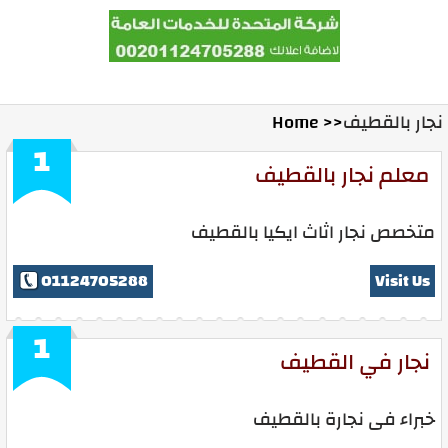
المدونة
Ads With Us
Contact Us
Home
نجار بالقطيف
Home >>
1
معلم نجار بالقطيف
متخصص نجار اثاث ايكيا بالقطيف
01124705288
Visit Us
1
نجار في القطيف
خبراء فى نجارة بالقطيف