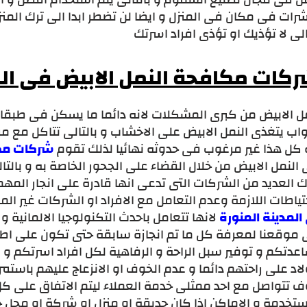
رات فى مكان فى المنزل و ايضا لن تضطر ابدا الى ترك المنزل
الى لا تؤذيك او تؤذى افراد اسرتك
كات مكافحة النمل الابيض فى الم
مل الابيض من كبرى المشكلات لانه دائما ما يسكن فى طبقا
واب يتغذى النمل الابيض على الاخشاب و بالتالى تتاكل مع م
ه كل هذا غير مرغوب فى حدوثه نهائيا لذلك تقوم
شركات مكاف
النمل الابيض من خلال القضاء على الجحور الخاصة به و بالتا
 العديد من الشركات التى تدعى انها قادرة على انجار المه
تياطات اللازمة وعدم التعامل مع الافراد او الشركات غير ا
المدينة المنورة
لانها تتعامل باحدث التكنولوجيا الالمانية
موقعنا لمعرفة كل ما تم انجازة سابقة حتى تكون على اطمئنان
عدتكم و توفير سبل الراحة و الرفاهية لكل افراد اسرتكم و
لاد على راحتهم دائما و عدم الخوف او الانزعاج عليهم باستمرا
 تتواصل مع احد ممثلى خدمة العملاء ليتم الاتفاق على 
تخدمة و الاماكن اذا كان حديقة او منزل او شركة او محل حتى