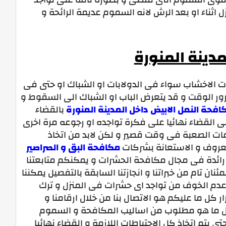
 اثناء او بعد الرش لانه السموم عديمة الرائحة و
دينة المنورة
ت الاخشاب سواء فى الدولابات او الشباك او حتى فى
رور الوقت و قد يتعرض الباب او الشباك الى السقوط و
حة النمل الابيض داخل المدينة المنورة
بالقضاء
لى القضاء نهائيا على فكرة تواجده او رجوعه مرة اخرى
مات الصعبة فى وقت قصير و لكن لابد من اتخاذ
لمعروف و الاستعانة بشركات
مكافحة البق و الصراصير
 و رائدة فى مجال مكافحة الحشرات و يمكنكم متابعتنا
 تام من خبراتنا و انجازتنا السابقة بالتفصيل يمكننا
 عدم الخوف من تواجد اى حشرات فى المنزل و ترك
ر كل ما عليكم هو الاتصال بنا من خلال ارقامنا و
كل ما هو مطلوب من اساليب المكافحة و السموم
 يتم اتخاذ كل الاحتياطات اللازمة و القضاء نهائيا