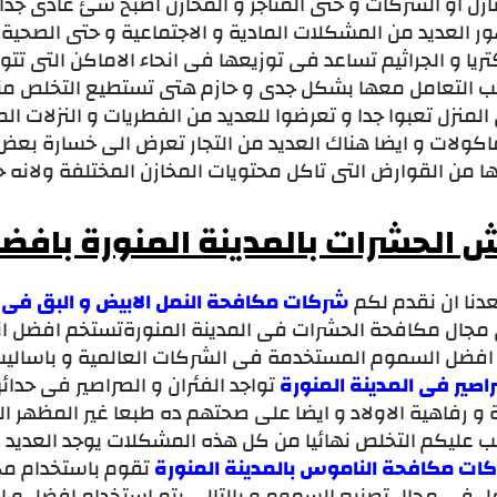
ازل او الشركات و حتى المتاجر و المخازن اصبح شئ عادى جدا 
 العديد من المشكلات المادية و الاجتماعية و حتى الصحية 
تريا و الجراثيم تساعد فى توزيعها فى انحاء الاماكن التى تت
ب التعامل معها بشكل جدى و حازم هتى تستطيع التخلص منه
لمنزل تعبوا جدا و تعرضوا للعديد من الفطريات و النزلات ا
اكولات و ايضا هناك العديد من التجار تعرض الى خسارة بعض 
ا من القوارض التى تاكل محتويات المخازن المختلفة ولانه 
 الحشرات بالمدينة المنورة بافض
دنا ان نقدم لكم
شركات مكافحة النمل الابيض و البق فى ا
مجال مكافحة الحشرات فى المدينة المنورةتستخم افضل ا
افضل السموم المستخدمة فى الشركات العالمية و باسالي
اصير فى المدينة المنورة
تواجد الفئران و الصراصير فى حدائق
 و رفاهية الاولاد و ايضا على صحتهم ده طبعا غير المظهر الم
 عليكم التخلص نهائيا من كل هذه المشكلات يوجد العديد من 
ات مكافحة الناموس بالمدينة المنورة
تقوم باستخدام مج
ل فى مجال تصنيع السموم و بالتالى يتم استخدام افضل و 