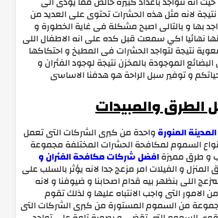
حيث انه تتواجد باعداد كبيرة خالص مما يؤدى الى
نتيجة لانه مثل هذه الحشرات تحتوى على العديد من
واجد بها و بالتالى اصبح مشكلة فى غاية الخطورة و
ا نهائيا اكي سمعت قبل كده على انه الاطفال اللى
لمعوية نتيجة لتواجد الحشرات فى المطبخ و احتكاكها
البضائع الموجودة بالمخزن نتيجة لوجود الفئران و
حياتكم و توفير سبل الراحة هو هدفنا الاساسى
ل الطرق والمبيدات
لمدينة المنورة
واحدة من كبرى الشركات التى تعمل
نواع السموم لمكافحة الحشرات المختلفة مجموعة
ب و طرق مميزة
افضل شركات مكافحة الفئران و
 المنزل و الفيلات امر مزعج جدا لانه يؤثر بالسلب على
زعج اللى بنظهر بيه قدام اصحابنا و ضيوفنا و لانه
الامور التى واجب الانتباه عليها و لذلك تقوم
موعة من السموم المستورة من كبرى الشركات التى
اقوى السموم التى تقضى و بصورة تامة على تواجد