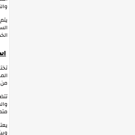
والن
يتم
الس
الخد
اس
تختل
المط
من 
تتضم
والم
متط
يعتب
وبيئ