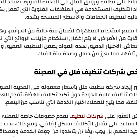
اظ على نظافة ورونق الفلل في المدينة المنورة، يعتمد الخ
د التنظيف المستخدمة هي المنظفات القلوية التي تعمل بكف
ثالية لتنظيف الحمامات والأسطح المتسخة بشدة.
 يشيع استخدام المطهرات لضمان بيئة خالية من الجراثيم، 
اية من الأمراض. لا يتم إغفال استخدام مزيلات الروائح الت
نتعاش. الاختيار الدقيق لهذه المواد يضمن التنظيف العميق 
لفها، مما يعزز من جمال وصحة بيئة الفيلا.
خص شركات تنظيف فلل في المدينة
ر إيجاد شركة تنظيف فلل بأسعار معقولة في المدينة المنورة
ات تنظيف عالية الجودة دون تكبد تكاليف باهظة. تقدم العد
فة، مما يتيح للعملاء اختيار الخدمة التي تناسب ميزانيتهم.
ن العثور على
شركات تنظيف
تقدم خصومات خاصة للعملاء ا
يساعد على تقليل التكاليف بشكل إضافي. ومع ذلك، يجب على 
يد المهم، بل يجب أيضًا أن يتأكدوا من جودة الخدمة ومصدا