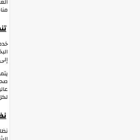
العم
منا
تن
خدمة
البخ
إلى 
يتمي
صحة
عالي
لكل 
نظ
نظاف
الش