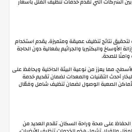
 بين الشركات التي تقدم خدمات تنظيف الفلل بأسعار
ة لتحقيق نتائج تنظيف عميقة ومتميزة. يقدم استخدام
الة الأوساخ والبكتيريا والجراثيم بفعالية دون الحاجة
وآمنًا للصحة.
لأسطح، مما يعزز من نوعية البيئة الداخلية ويحافظ على
خار أحدث التقنيات والمعدات لضمان تقديم خدمة
 للأماكن الصعبة الوصول لضمان تنظيف شامل وفعّال
من الحفاظ على صحة وراحة السكان. تقدم العديد من
زل والفيلا. تشمل هذه الخدمات تنظيف الأرضيات،