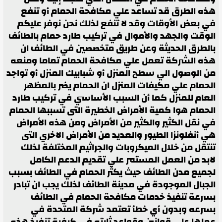
هذه الطرق قد تساعد علي مكافحة الحمام أو تنفع
في بعض الأوقات وقد لا تنفع لذلك نحن نوفر عليكم
الوقت والجهد والأموال في تركيب طارد حمام بالطائف
بالطرق الحديثة وعن طريق متخصصين في الطائف ان
هذه الشركة تعمل علي مكافحة الحمام تماما ومنعه
من الوصول الي سطح المنزل أو شبابيك المنزل أو تواجد
الحمام علي مكيفات المنزل ان الحمام يضر بالمظهر
العام للمنزل كما أن السبب الأساسي في تركيب طارد
الحمام هوا كمية الأمراض الخطيرة التى تسببها الحمام
في نقل الكثير والكثير من الأمراض ومن هذه الأمراض
هي أنفلونزا الطيور والعديد من الأمراض الاخري التى
تنتقل من خلال الميكروبات والجراثيم المختلفة لذلك
لابد من العمل المستمر علي تقديم الدعم الكامل
لجميع مدن الطائف حيث يكثر الحمام في الطائف بسبب
الجبال الموجودة في مدينة الطائف لذلك يجب ان تبادر
بسرعة تنفيذ خدمات مكافحة الحمام في الطائف
بسرعه وبدون أي خطأ تعتمد شركة المتحدة في
عملها علي قوانين وقواعد ثابته في كيفية تنفيذ هذه