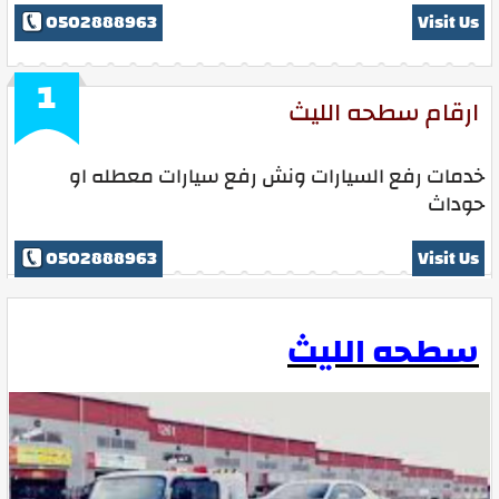
0502888963
Visit Us
1
ارقام سطحه الليث
خدمات رفع السيارات ونش رفع سيارات معطله او
حوداث
0502888963
Visit Us
سطحه الليث