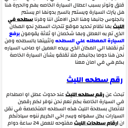
قلق وتوتر بسبب اعطال السيارة الخاصه بهم والحيرة هنا
هل يترك السيارة ويستمر بالسير بدونها ام يستمر
بالجلوس جانبها وهنا الحل الامثل اننا وفرنا
سطحه في
الليث
بها نظام تحديد موقع تتحرك السطح نحو المكان
الذي تم به العطل وبها شخصان او ثلاثة يقومون
برفع
السيارة المعطله علي السطحه
وتثبيتها بالسطحه ومن
ثم نقلها الي المكان الذي يريده العميل او صاحب السياره
نحن هنا دوما بجانبكم فلا تقلقو بشأن السيارة الخاصة
بكم هي في امان معنا
رقم سطحه الليث
تبحث عن
رقم سطحه الليث
عند حدوث عطل او اصطدام
في السيارة الخاصة بكم نعم نحن نوفر لكم رقمين
للاتصال بسطحة الليث هذه السطحه المتخصصة في نقل
السيارات بكل سهوله ويسر اخي الكريم ننوه سيادتكم
ان
ارقام سطحات الليث
مفتوحه للعمل 24 ساعة دوام