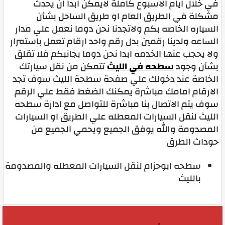
في خلال ايام الاسبوع كاملة لايمكن ابدا ان يحدث
مشكلة في الطريق العام او طريق الساحل بشأن
السياره الخاصه بكم ولاتجدنا نحن دوما نعمل علي مدار
الساعه ولدينا رقمين بدل رقم واحد ارقام تعمل باستمرار
ولا يحجب عنها الخدمه ابدا نحن دوما بجانبكم فلا تقلق
بشأن وجود
سطحه في الليث
تتمكن من نقل سيارتك
الخاصة عند دخولك علي صفحة سطحة الليث سوف تجد
الارقام امامك مباشرة يمكنك الضغط فقط علي الرقم
سوف يتم الاتصال بنا مباشرة للتواصل مع ادارة سطحه
الليث لنقل السيارات المعطله علي الطريق او السيارات
المصدومة والله يوفق الجميع ويحمي الجميع من
حوداث الطرق
سطحه ابوحزام لنقل السيارات المعطله والمصدومة
بالليث